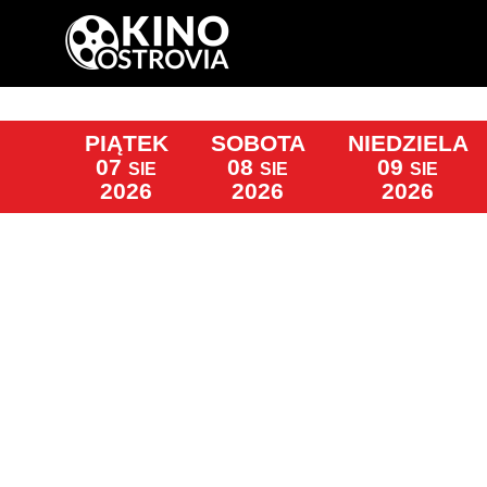
PIĄTEK
SOBOTA
NIEDZIELA
07
08
09
SIE
SIE
SIE
2026
2026
2026