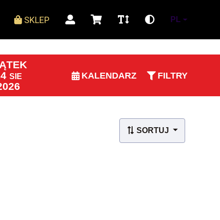
SKLEP
PL
IĄTEK
14
KALENDARZ
FILTRY
SIE
2026
SORTUJ