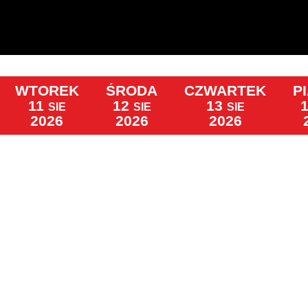
WTOREK
ŚRODA
CZWARTEK
P
11
12
13
SIE
SIE
SIE
2026
2026
2026