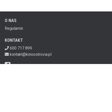
O NAS
Regulamin
KONTAKT
600 717 899
kontakt@kinoostrovia.pl
MIEJSKI DOM KULTURY - KINO OSTROVIA
ul. 11 Listopada 5 07-300 Ostrów Mazowiecka
Kasa kina czynna godzinę przed pierwszym seansem
do godz. 20:30. W poniedziałki kino nieczynne.
759-120-46-71